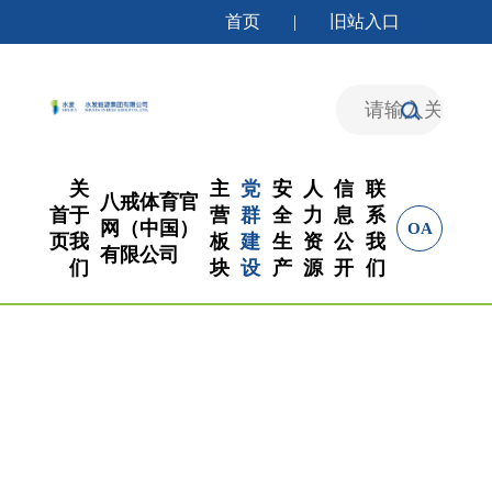
首页
旧站入口
|
关
主
党
安
人
信
联
八戒体育官
首
于
营
群
全
力
息
系
网（中国）
OA
页
我
板
建
生
资
公
我
有限公司
们
块
设
产
源
开
们
PARTY MASS CONSTRUCTIO