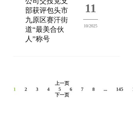
公司交投党支
11
部获评包头市
九原区赛汗街
10/2025
道“最美合伙
人”称号
上一页
1
2
3
4
5
6
7
8
...
145
下一页