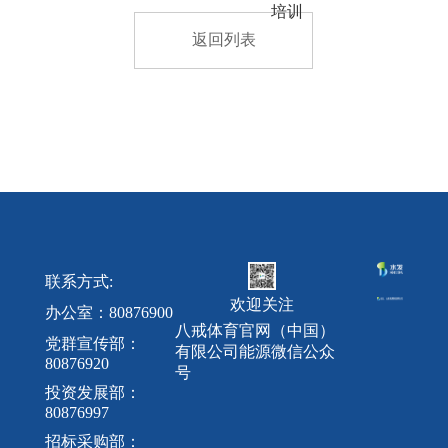
培训
返回列表
联系方式:
欢迎关注
办公室：80876900
八戒体育官网（中国）
党群宣传部：
有限公司能源微信公众
80876920
号
投资发展部：
80876997
招标采购部：