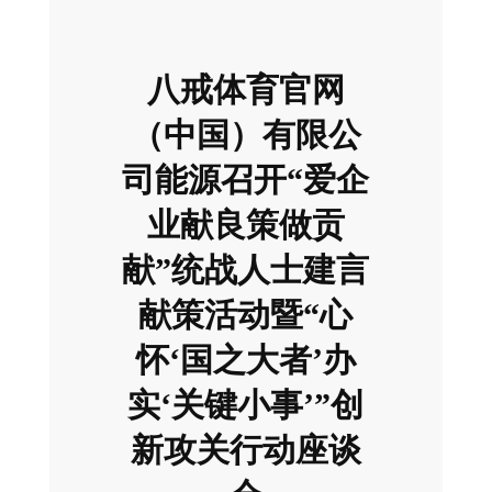
八戒体育官网
（中国）有限公
司能源召开“爱企
业献良策做贡
献”统战人士建言
献策活动暨“心
怀‘国之大者’办
实‘关键小事’”创
新攻关行动座谈