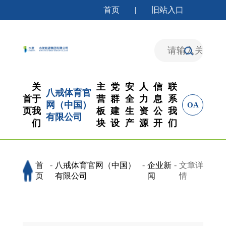
首页
旧站入口
|
关
主
党
安
人
信
联
八戒体育官
首
于
营
群
全
力
息
系
网（中国）
OA
页
我
板
建
生
资
公
我
有限公司
们
块
设
产
源
开
们
-
-
-
首
八戒体育官网（中国）
企业新
文章详
页
有限公司
闻
情