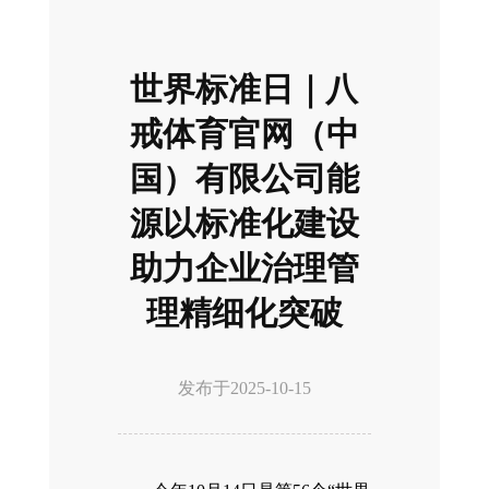
世界标准日｜八
戒体育官网（中
国）有限公司能
源以标准化建设
助力企业治理管
理精细化突破
发布于
2025-10-15