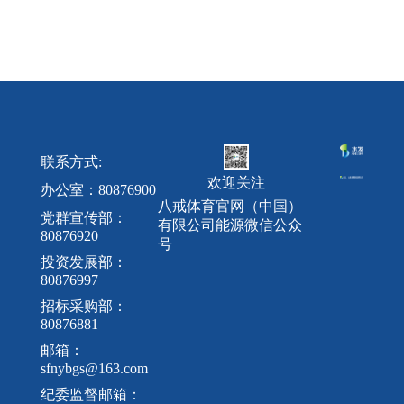
联系方式:
欢迎关注
办公室：80876900
八戒体育官网（中国）
党群宣传部：
有限公司能源微信公众
80876920
号
投资发展部：
80876997
招标采购部：
80876881
邮箱：
sfnybgs@163.com
纪委监督邮箱：