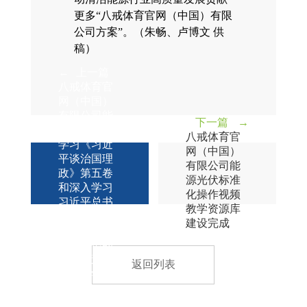
更多“八戒体育官网（中国）有限
公司方案”。（朱畅、卢博文 供
稿）
←
上一篇
八戒体育官
网（中国）
有限公司能
下一篇
→
源围绕认真
八戒体育官
学习《习近
网（中国）
平谈治国理
有限公司能
政》第五卷
源光伏标准
和深入学习
化操作视频
习近平总书
教学资源库
记关于铸牢
建设完成
中华民族共
同体意识的
重要论述举
返回列表
行集体学习